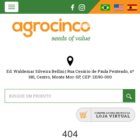
Toggle
navigation
Ed. Waldemar Silveira Bellini | Rua Cesário de Paula Penteado, nº
381, Centro, Monte Mor-SP, CEP: 13190-000
COMPRE AGORA EM NOSSA
LOJA VIRTUAL
404