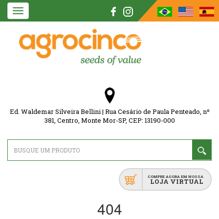
Toggle
navigation
Ed. Waldemar Silveira Bellini | Rua Cesário de Paula Penteado, nº
381, Centro, Monte Mor-SP, CEP: 13190-000
COMPRE AGORA EM NOSSA
LOJA VIRTUAL
404