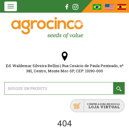
Toggle
navigation
Ed. Waldemar Silveira Bellini | Rua Cesário de Paula Penteado, nº
381, Centro, Monte Mor-SP, CEP: 13190-000
COMPRE AGORA EM NOSSA
LOJA VIRTUAL
404