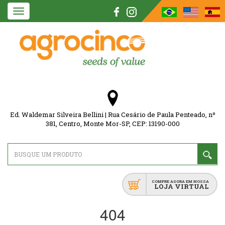
Toggle
navigation
Ed. Waldemar Silveira Bellini | Rua Cesário de Paula Penteado, nº
381, Centro, Monte Mor-SP, CEP: 13190-000
COMPRE AGORA EM NOSSA
LOJA VIRTUAL
404